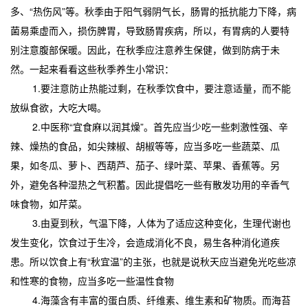
多、“热伤风”等。秋季由于阳气弱阴气长，肠胃的抵抗能力下降，病
菌易乘虚而入，损伤脾胃，导致肠胃疾病，所以，有胃病的人要特
别注意腹部保暖。因此，在秋季应注意养生保健，做到防病于未
然。一起来看看这些秋季养生小常识：
1.要注意防止热能过剩，在秋季饮食中，要注意适量，而不能
放纵食欲，大吃大喝。
2.中医称“宜食麻以润其燥”。首先应当少吃一些刺激性强、辛
辣、燥热的食品，如尖辣椒、胡椒等等，应当多吃一些蔬菜、瓜
果，如冬瓜、萝卜、西葫芦、茄子、绿叶菜、苹果、香蕉等。另
外，避免各种湿热之气积蓄。因此提倡吃一些有散发功用的辛香气
味食物，如芹菜。
3.由夏到秋，气温下降，人体为了适应这种变化，生理代谢也
发生变化，饮食过于生冷，会造成消化不良，易生各种消化道疾
患。所以饮食上有“秋宜温”的主张，也就是说秋天应当避免光吃些凉
和性寒的食物，应当多吃一些温性食物
4.海藻含有丰富的蛋白质、纤维素、维生素和矿物质。而海苔