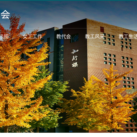
法规
女工工作
教代会
教工风采
教工生