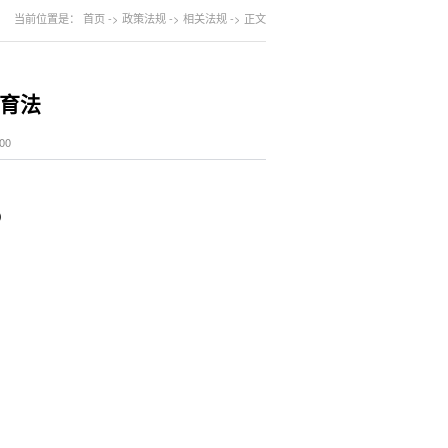
当前位置是：
首页
->
政策法规
->
相关法规
->
正文
育法
00
）